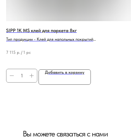
SIPP 1K MS клей для паркета 8кг
Кл
Тип продукции - Клей для напольных покрытий
Тип
Бренд - SIPP PROM
Бре
Вид - Однокомпонентный
Ви
7 115
р.
/
1 pc
15
Добавить в корзину
Вы можете связаться с нами