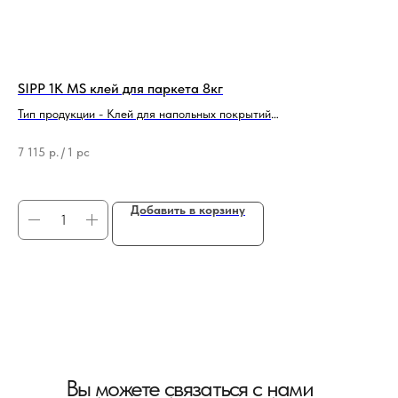
SIPP 1K MS клей для паркета 8кг
Ла
«C
Тип продукции - Клей для напольных покрытий
Бренд - SIPP PROM
Бре
Вид - Однокомпонентный
Тип
7 115
р.
/
1 pc
18 
Добавить в корзину
Вы можете связаться с нами