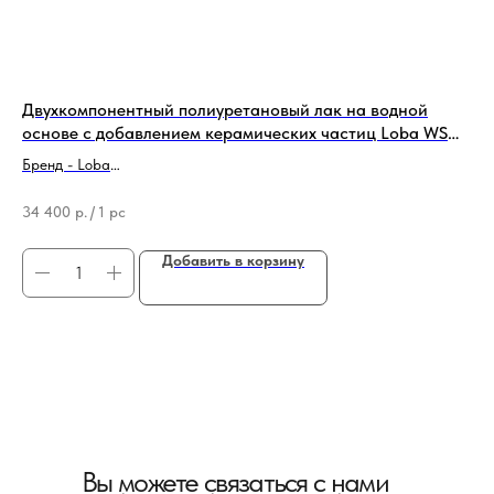
Двухкомпонентный полиуретановый лак на водной
Од
основе с добавлением керамических частиц Loba WS
Ea
2K Supra AT матовый (5л)
Бренд - Loba
Бре
Тип продукции - Лак для паркета
Тип
34 400
р.
/
1 pc
20
Добавить в корзину
Вы можете связаться с нами