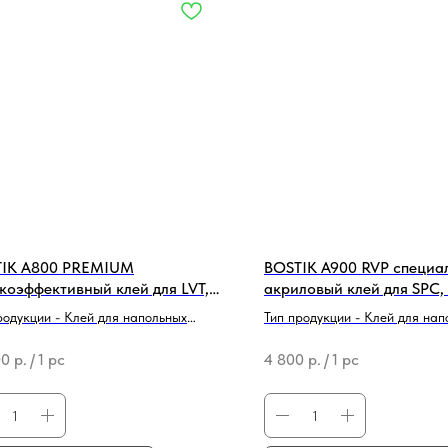
IK A800 PREMIUM
BOSTIK A900 RVP специа
коэффективный клей для LVT,
акриловый клей для SPC,
 каучука 14 кг
LVT|LVP 6 кг
родукции - Клей для напольных
Тип продукции - Клей для нап
ытий
покрытий
00
р.
/
1 pc
4 800
р.
/
1 pc
 - Bostik
Бренд - Bostik
 Однокомпонентный