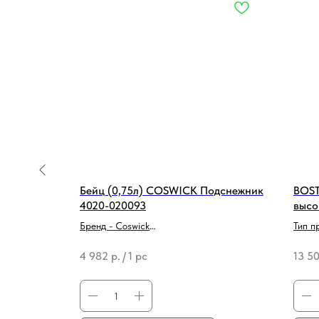
лов,
Бейц (0,75л) COSWICK Подснежник
BOST
ым воском
4020-020093
высо
20000
ПВХ,
Бренд - Coswick
Тип п
Тип продукции - Средство для
покр
4 982
р.
/
1 pc
13 5
реставрации/ремонта
Бренд
Вид -