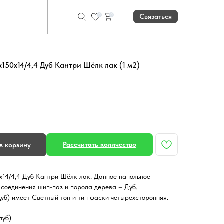
0
0
Связаться
х150х14/4,4 Дуб Кантри Шёлк лак (1 м2)
Рассчитать количество
в корзину
х14/4,4 Дуб Кантри Шёлк лак. Данное напольное
 соединения шип-паз и порода дерева – Дуб.
уб) имеет Светлый тон и тип фаски четырехсторонняя.
дуб)