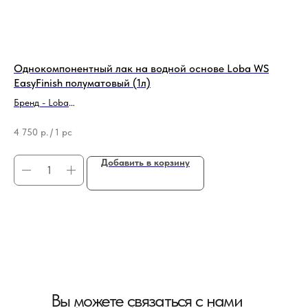
Однокомпонентный лак на водной основе Loba WS
Во
EasyFinish полуматовый (1л)
Ам
Бренд - Loba
Бре
Тип продукции - Лак для паркета
Ти
4 750
р.
/
1 pc
74
Добавить в корзину
Вы можете связаться с нами