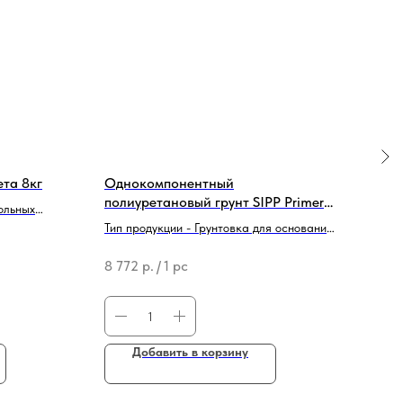
ета 8кг
Однокомпонентный
Вод
полиуретановый грунт SIPP Primer
дре
ольных
PU SPM 6кг
Акв
Тип продукции - Грунтовка для оснований
Брен
Бренд - SIPP PROM
Тип 
8 772
р.
/
1 pc
4 48
рест
Добавить в корзину