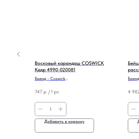
ановый
Восковый карандаш COSWICK
Бейц
дной
Кедр 4990-020081
расс
raffic &
Бренд - Coswick
Бренд
г)
ета
Тип продукции - Средство для
Тип п
747
р.
/
1 pc
4 98
реставрации/ремонта
реста
Добавить в корзину