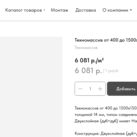
Каталог товаров
Монтаж
Доставка
О компании
Техномассив от 400 до 1500х
Техномассив
6 081 р./м²
6 081
р.
/
1 pack
Добавить 
Техномассив от 400 до 1500х150
толщиной 14 мм, типом соединен
Двухслойная (дуб+дуб) имеет На
Конструкция: Двухслойная (дуб+