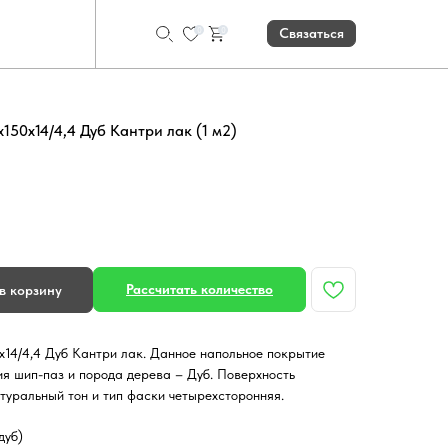
0
0
Связаться
150х14/4,4 Дуб Кантри лак (1 м2)
Рассчитать количество
в корзину
х14/4,4 Дуб Кантри лак. Данное напольное покрытие
ия шип-паз и порода дерева – Дуб. Поверхность
туральный тон и тип фаски четырехсторонняя.
дуб)