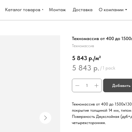
Каталог товаров
Монтаж
Доставка
О компании
Техномассив от 400 до 1500
Техномассив
5 843 р./м²
5 843
р.
/
1 pack
Добавить 
Техномассив от 400 до 1500х130
покрытие толщиной 14 мм, типом
Поверхность Двухслойная (дуб+д
четырехсторонняя.