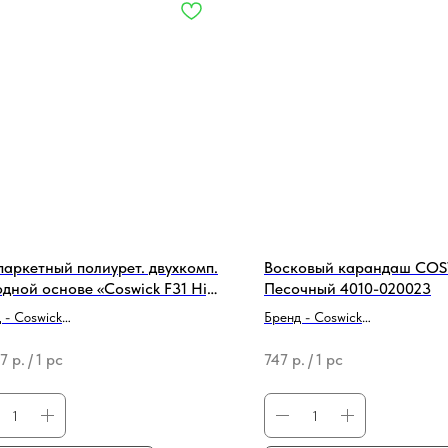
паркетный полиурет. двухкомп.
Восковый карандаш CO
одной основе «Coswick F31 High
Песочный 4010-020023
fic & Sport» 4890-022000
 - Coswick
Бренд - Coswick
родукции - Лак для паркета
Тип продукции - Средство для
77
р.
/
1 pc
747
р.
/
1 pc
реставрации/ремонта