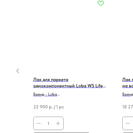
WICK
Лак для паркета
Лак 
однокомпонентный Loba WS Life
на в
полуматовый (10л)
Traf
Бренд - Loba
Бренд
Тип продукции - Лак для паркета
Тип п
22 900
р.
/
1 pc
18 2