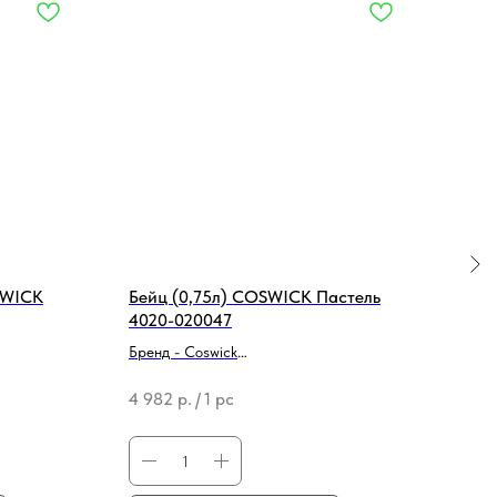
SWICK
Бейц (0,75л) COSWICK Пастель
BOS
4020-020047
поли
Бренд - Coswick
Тип 
Тип продукции - Средство для
покр
4 982
р.
/
1 pc
24 9
реставрации/ремонта
Бренд
Вид 