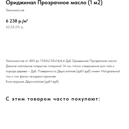
Ориджинал Прозрачное масло (1 м2)
Техномассив
6 238 р./м²
6238,00
р.
Техномассив от 400 до 1500х130х14/4,4 Дуб Ориджинал Прозрачное масло.
Данное напольное покрытие толщиной 14 мм, типом соединения шип-паз и
порода дерева – Дуб. Поверхность Двухслойная (дуб+дуб) имеет Натуральный
тон и тип фаски четырехсторонняя.
Конструкция: Двухслойная (дуб+дуб)
С этим товаром часто покупают: