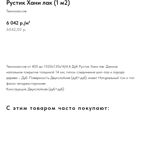
Рустик Хани лак (1 м2)
Техномассив
6 042 р./м²
6042,00
р.
Техномассив от 400 до 1500х130х14/4,4 Дуб Рустик Хани лак. Данное
напольное покрытие толщиной 14 мм, типом соединения шип-паз и порода
дерева – Дуб. Поверхность Двухслойная (дуб+дуб) имеет Натуральный тон и тип
фаски четырехсторонняя.
Конструкция: Двухслойная (дуб+дуб)
С этим товаром часто покупают: