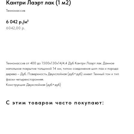
Кантри Лаэрт лак (1 м2)
Техномассив
6 042 р./м²
6042,00
р.
Техномассив от 400 до 1500х130х14/4,4 Дуб Кантри Лаэрт лак. Данное
напольное покрытие толщиной 14 мм, типом соединения шип-паз и порода
дерева – Дуб. Поверхность Двухслойная (дуб+дуб) имеет Темный тон и тип
фаски четырехсторонняя.
Конструкция: Двухслойная (дуб+дуб)
С этим товаром часто покупают: