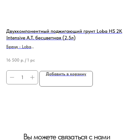
Двухкомпонентный поджигающий грунт Loba HS 2K
Дв
Intensive A.T. бесцветная (2,5л)
Int
Бренд - Loba
Бре
Тип продукции - Грунтовочный лак для паркета
Тип
16 500
р.
/
1 pc
22
Добавить в корзину
Вы можете связаться с нами