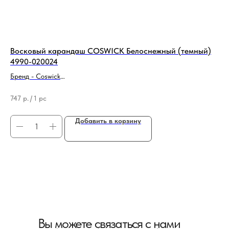
Восковый карандаш COSWICK Белоснежный (темный)
Во
4990-020024
Бре
Бренд - Coswick
Ти
Тип продукции - Средство для реставрации/ремонта
74
747
р.
/
1 pc
Добавить в корзину
Вы можете связаться с нами