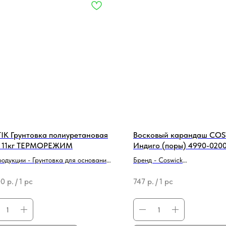
IK Грунтовка полиуретановая
Восковый карандаш CO
 11кг ТЕРМОРЕЖИМ
Индиго (поры) 4990-020
родукции - Грунтовка для оснований
Бренд - Coswick
 - Bostik
Тип продукции - Средство для
00
р.
/
1 pc
747
р.
/
1 pc
реставрации/ремонта