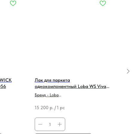
SWICK
Лак для паркета
Вод
056
однокомпонентный Loba WS Viva
дре
матовый (5л)
шпи
Бренд - Loba
Брен
Тип продукции - Лак для паркета
Тип 
15 200
р.
/
1 pc
4 48
рест