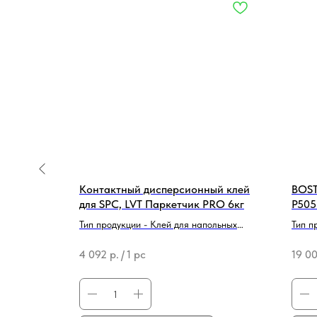
ый клей
Контактный дисперсионный клей
BOST
RO 12кг
для SPC, LVT Паркетчик PRO 6кг
P505
ольных
Тип продукции - Клей для напольных
Тип п
покрытий
Бренд
4 092
р.
/
1 pc
19 0
Бренд - Паркетчик PRO