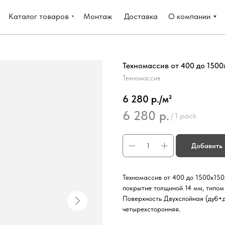
Каталог товаров
Монтаж
Доставка
О компании
Техномассив от 400 до 1500х
Техномассив
6 280 р./м²
6 280
р.
/
1 pack
Добавить 
Техномассив от 400 до 1500х150
покрытие толщиной 14 мм, типом
Поверхность Двухслойная (дуб+д
четырехсторонняя.