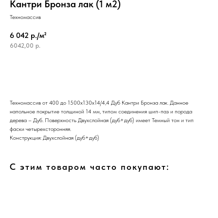
Кантри Бронза лак (1 м2)
Техномассив
6 042 р./м²
6042,00
р.
Техномассив от 400 до 1500х130х14/4,4 Дуб Кантри Бронза лак. Данное
напольное покрытие толщиной 14 мм, типом соединения шип-паз и порода
дерева – Дуб. Поверхность Двухслойная (дуб+дуб) имеет Темный тон и тип
фаски четырехсторонняя.
Конструкция: Двухслойная (дуб+дуб)
С этим товаром часто покупают: