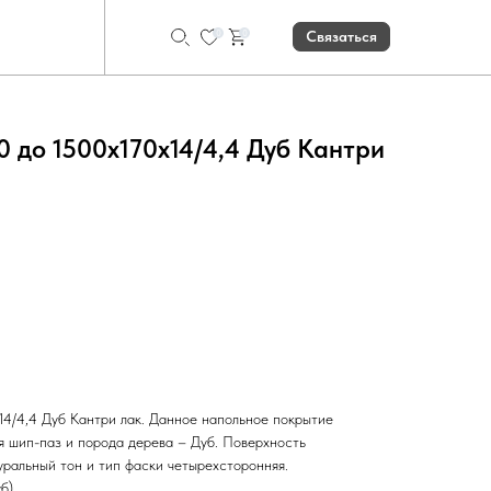
0
0
Связаться
0 до 1500х170х14/4,4 Дуб Кантри
Рассчитать количество
14/4,4 Дуб Кантри лак. Данное напольное покрытие
я шип-паз и порода дерева – Дуб. Поверхность
уральный тон и тип фаски четырехсторонняя.
б)