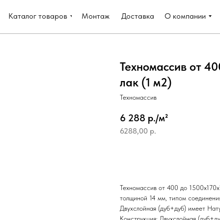
Каталог товаров
Монтаж
Доставка
О компании
Техномассив от 40
лак (1 м2)
Техномассив
6 288 р./м²
6288,00
р.
Добавить в корзину
Техномассив от 400 до 1500х170х
толщиной 14 мм, типом соединени
Двухслойная (дуб+дуб) имеет Нат
Конструкция: Двухслойная (дуб+ду