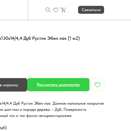
0
0
Связаться
130х14/4,4 Дуб Рустик Эбен лак (1 м2)
Рассчитать количество
в корзину
х14/4,4 Дуб Рустик Эбен лак. Данное напольное покрытие
ия шип-паз и порода дерева – Дуб. Поверхность
мный тон и тип фаски четырехсторонняя.
дуб)