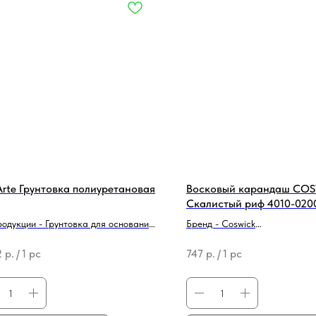
Arte Грунтовка полиуретановая
Восковый карандаш CO
Скалистый риф 4010-020
родукции - Грунтовка для оснований
Бренд - Coswick
 - Lab Arte
Тип продукции - Средство для
2
р.
/
1 pc
747
р.
/
1 pc
реставрации/ремонта