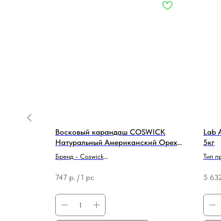
а водной
Восковый карандаш COSWICK
Lab 
h матовый
Натуральный Американский Орех
5кг
(темный) 4993-020001
Бренд - Coswick
Тип п
ета
Тип продукции - Средство для
Бренд
747
р.
/
1 pc
5 63
реставрации/ремонта