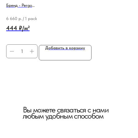
Бренд - Pergo
Бре
Тип продукции - Подложка
Ти
6 660
р.
/
1 pack
4 
444 ₽/м²
40
Добавить в корзину
Вы можете связаться с нами
любым удобным способом