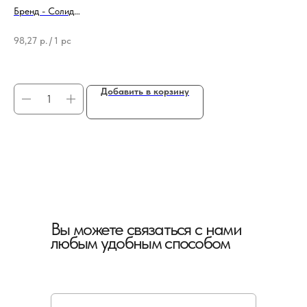
Бренд - Солид
Бр
Ширина - 48 мм
Ти
98,27
р.
/
1 pc
48
Добавить в корзину
Вы можете связаться с нами
любым удобным способом