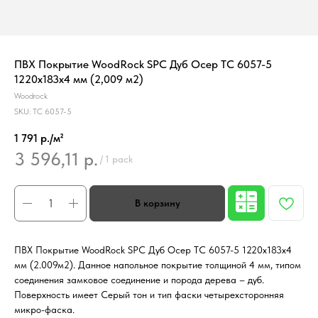
ПВХ Покрытие WoodRock SPC Дуб Осер TC 6057-5
1220х183х4 мм (2,009 м2)
Woodrock
SKU:
TC 6057-5
1 791 р./м²
3 596,11
р.
/
1 pack
ПВХ Покрытие WoodRock SPC Дуб Осер TC 6057-5 1220х183х4
мм (2.009м2). Данное напольное покрытие толщиной 4 мм, типом
соединения замковое соединение и порода дерева – дуб.
Поверхность имеет Серый тон и тип фаски четырехсторонняя
микро-фаска.