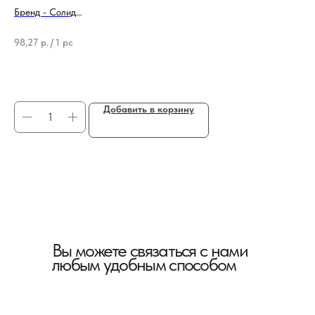
мм
Бренд - Солид
Ширина - 48 мм
Бре
Ти
98,27
р.
/
1 pc
5 
56
Добавить в корзину
Вы можете связаться с нами
любым удобным способом