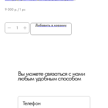
Бренд - Bostik
Бре
Ти
9 000
р.
/
1 pc
74
Добавить в корзину
Вы можете связаться с нами
любым удобным способом
Телефон