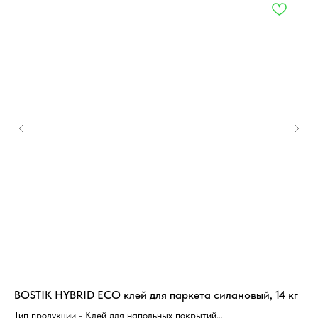
BOSTIK HYBRID ECO клей для паркета силановый, 14 кг
Во
02
Тип продукции - Клей для напольных покрытий