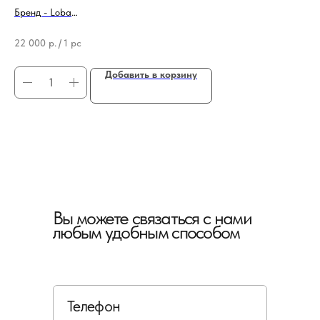
Бренд - Loba
Бре
Тип продукции - Грунтовочный лак для паркета
Ти
22 000
р.
/
1 pc
74
Добавить в корзину
Вы можете связаться с нами
любым удобным способом
Телефон