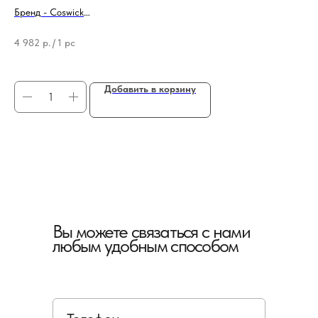
гр
Бренд - Coswick
Тип продукции - Средство для реставрации/ремонта
Тип
Бр
4 982
р.
/
1 pc
73
Добавить в корзину
Вы можете связаться с нами
любым удобным способом