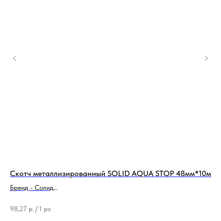
Скотч металлизированный SOLID AQUA STOP 48мм*10м
По
Бренд - Солид
Бр
Ширина - 48 мм
Ти
98,27
р.
/
1 pc
60