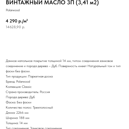
ВИНТАЖНЫЙ МАСЛО 3П (3,41 м2)
Polarwood
4 290 р./м²
14628,90
р.
Данное напольное покрытие толщиной 14 мм, типом соединения замковое
соединение и порода дерева – Дуб. Поверхность имеет Натуральный тон и тип
фаски без фаски.
Тип продукции: Паркетная доска
Бренд: Polarwood
Коллекция: Classic
Страна производитель: Россия
Порода дерева: Дуб
Фаска: Без фаски
Количество полос: Трехполосный
Длина: 2266 мм
Ширина: 188 мм
Толщина: 14 мм
Тип соединения: Замковое соединение