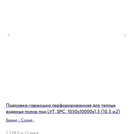
Подложка-гармошка перфорированная для теплых
По
водяных полов под LVT, SPC, 1050х10000х1,5 (10,5 м2)
Ba
Бренд - Солид
Бре
Тип продукции - Подложка
Ти
1 228,5
р.
/
1 pack
5 