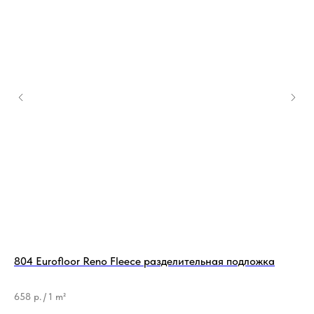
804 Eurofloor Reno Fleece разделительная подложка
По
12
Бр
658
р.
/
1 m²
Ти