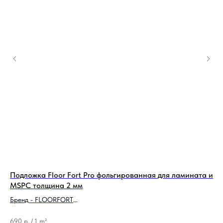
Подложка Floor Fort Pro фольгированная для ламината и
По
MSPC толщина 2 мм
Бре
Бренд - FLOORFORT
Ти
Тип продукции - Подложка
6 
690
р.
/
1 m²