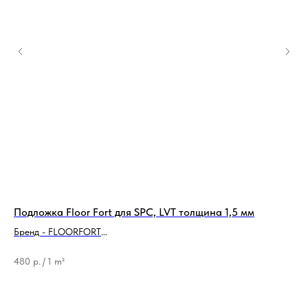
Подложка Floor Fort для SPC, LVT толщина 1,5 мм
По
(1
Бренд - FLOORFORT
Тип продукции - Подложка
Бр
Ти
480
р.
/
1 m²
1 
96