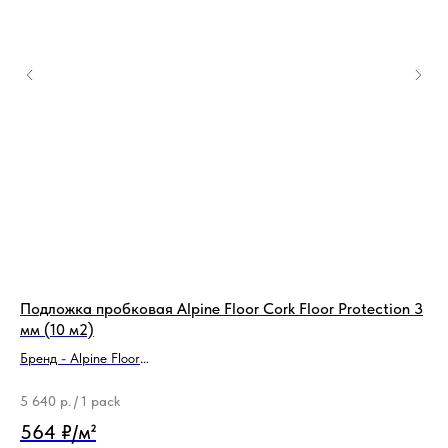
Подложка пробковая Alpine Floor Cork Floor Protection 3
По
мм (10 м2)
Бр
Бренд - Alpine Floor
Ти
Тип продукции - Подложка
48
5 640
р.
/
1 pack
564 ₽/м²