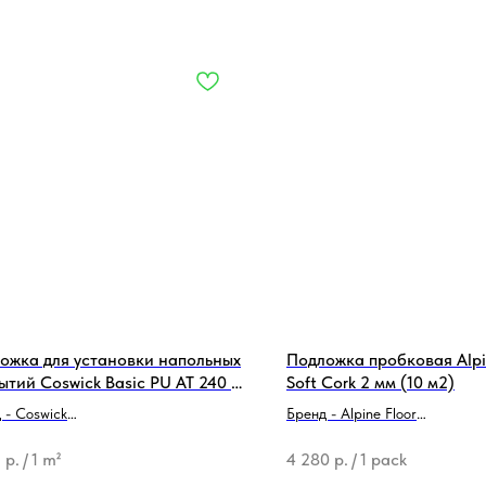
ожка для установки напольных
Подложка пробковая Alpi
ытий Coswick Basic PU AT 240 3
Soft Cork 2 мм (10 м2)
380-030000
 - Coswick
Бренд - Alpine Floor
родукции - Подложка
Тип продукции - Подложка
1
р.
/
1 m²
4 280
р.
/
1 pack