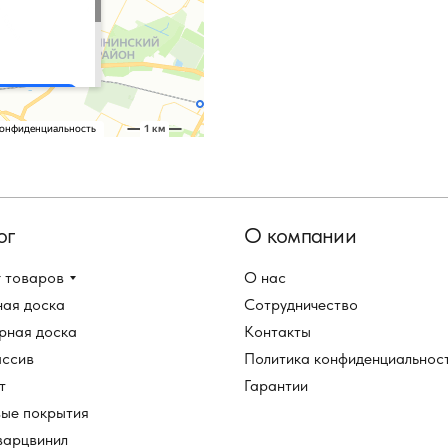
ог
О компании
 товаров
О нас
ная доска
Сотрудничество
рная доска
Контакты
ассив
Политика конфиденциальнос
т
Гарантии
вые покрытия
варцвинил