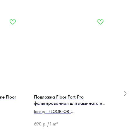
ne Floor
Подложка Floor Fort Pro
Подл
фольгированная для ламината и
Sile
MSPC толщина 2 мм
Бренд - FLOORFORT
Бренд
Тип продукции - Подложка
Тип 
690
р.
/
1 m²
4 07