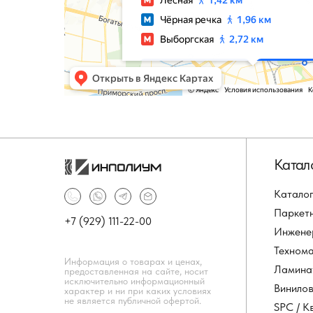
Катал
Каталог
Паркет
+7 (929) 111-22-00
Инжене
Техном
Информация о товарах и ценах,
Ламина
предоставленная на сайте, носит
исключительно информационный
Винило
характер и ни при каких условиях
не является публичной офертой.
SPC / К