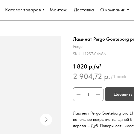
Каталог товаров
Монтаж
Доставка
О компании
Ламинат Pergo Goeteborg pr
Pergo
SKU:
L1257-04666
1 820 р./м²
2 904,72
р.
/
1 pack
Добавить 
Ламинат Pergo Goeteborg pro L1
напольное покрытие толщиной 8 
дерева – Дуб. Поверхность имее