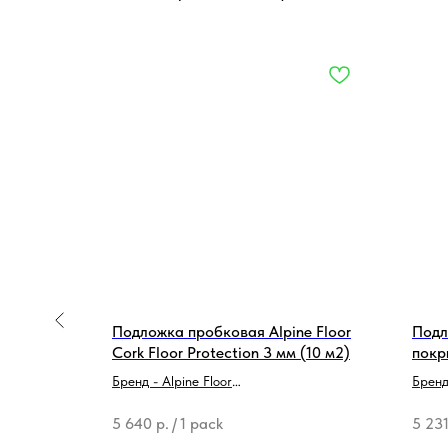
й SOLID
Подложка пробковая Alpine Floor
Подл
Cork Floor Protection 3 мм (10 м2)
покр
мм 4
Бренд - Alpine Floor
Бренд
Тип продукции - Подложка
Тип п
5 640
р.
/
1 pack
5 23