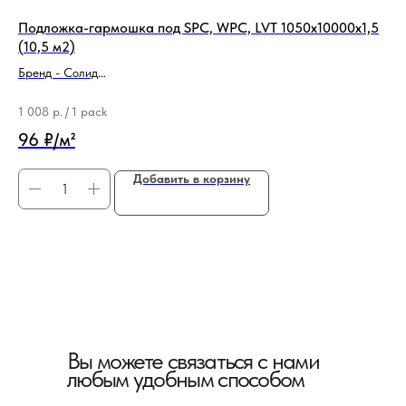
Подложка-гармошка под SPC, WPC, LVT 1050х10000х1,5
80
(10,5 м2)
Бренд - Солид
65
Тип продукции - Подложка
1 008
р.
/
1 pack
96 ₽/м²
Добавить в корзину
Вы можете связаться с нами
любым удобным способом