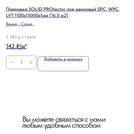
Подложка SOLID PROtector под замковый SPC, WPC,
По
LVT 1100x15000x1мм (16,5 м2)
Бре
Бренд - Солид
Ти
Тип продукции - Подложка
4 
2 343
р.
/
1 pack
40
142 ₽/м²
Добавить в корзину
Вы можете связаться с нами
любым удобным способом