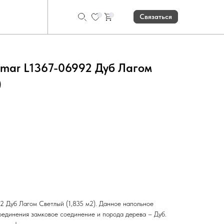
0
0
Связаться
lmar L1367-06992 Дуб Лагом
)
Рассчитать количество
2 Дуб Лагом Светлый (1,835 м2). Данное напольное
оединения замковое соединение и порода дерева – Дуб.