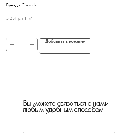
Бренд - Coswick
Бр
Тип продукции - Подложка
Ти
5 231
р.
/
1 m²
89
14
Добавить в корзину
Вы можете связаться с нами
любым удобным способом