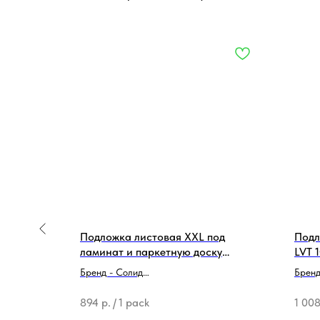
e Floor
Подложка листовая XXL под
Подл
ламинат и паркетную доску
LVT 
1200*500*6мм, бирюзовая (6 м2)
Бренд - Солид
Бренд
Тип продукции - Подложка
Тип п
894
р.
/
1 pack
1 00