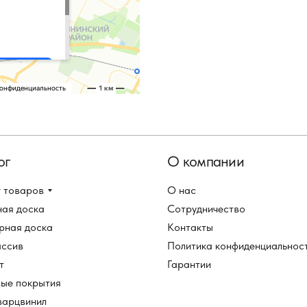
ог
О компании
 товаров
О нас
ная доска
Сотрудничество
рная доска
Контакты
ассив
Политика конфиденциальнос
т
Гарантии
вые покрытия
варцвинил