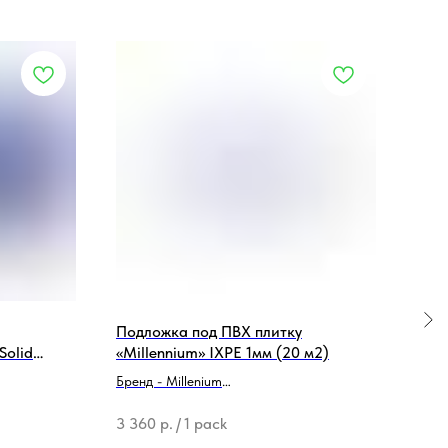
Подложка под ПВХ плитку
804 
Solid
«Millennium» IXPE 1мм (20 м2)
раз
м2)
Бренд - Millenium
Тип продукции - Подложка
3 360
р.
/
1 pack
658