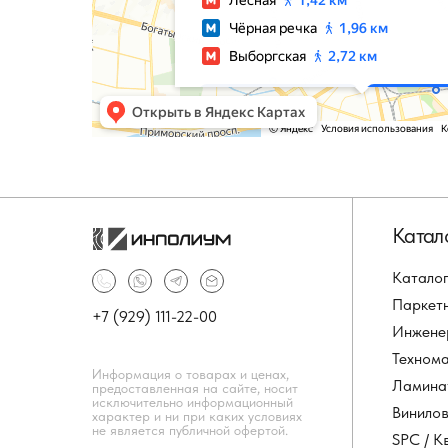
Катал
Каталог
Паркет
+7 (929) 111-22-00
Инжене
Техном
Информация о товарах и ценах,
Ламина
предоставленная на сайте, носит
исключительно информационный
Винило
характер и ни при каких условиях
не является публичной офертой.
SPC / К