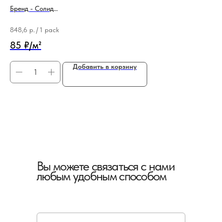
Бренд - Солид
Бр
Толщина - 0,2 мм
Ти
848,6
р.
/
1 pack
69
85 ₽/м²
Добавить в корзину
Вы можете связаться с нами
любым удобным способом