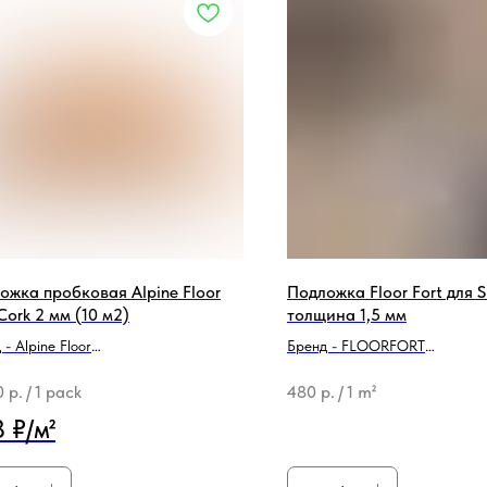
ожка пробковая Alpine Floor
Подложка Floor Fort для 
Cork 2 мм (10 м2)
толщина 1,5 мм
- Alpine Floor
Бренд - FLOORFORT
родукции - Подложка
Тип продукции - Подложка
0
р.
/
1 pack
480
р.
/
1 m²
 ₽/м²