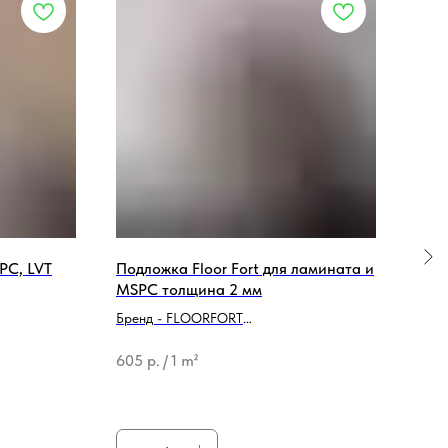
SPC, LVT
Подложка Floor Fort для ламината и
Под
MSPC толщина 2 мм
лами
1200
Бренд - FLOORFORT
Брен
(6 м
Тип продукции - Подложка
Тип 
605
р.
/
1 m²
768
128