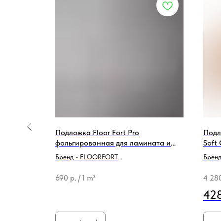
ламината и
Подложка Floor Fort Pro
Подл
фольгированная для ламината и
Soft 
MSPC толщина 2 мм
Бренд - FLOORFORT
Бренд 
Тип продукции - Подложка
Тип п
690
р.
/
1 m²
4 28
428