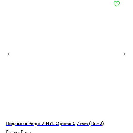
Подложка Pergo VINYL Optima 0,7 mm (15 м2)
По
кл
Бренд - Pergo