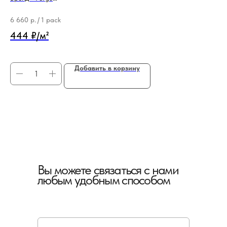
Тип продукции - Подложка
Бр
Ти
6 660
р.
/
1 pack
2 1
444 ₽/м²
21
Добавить в корзину
Вы можете связаться с нами
любым удобным способом