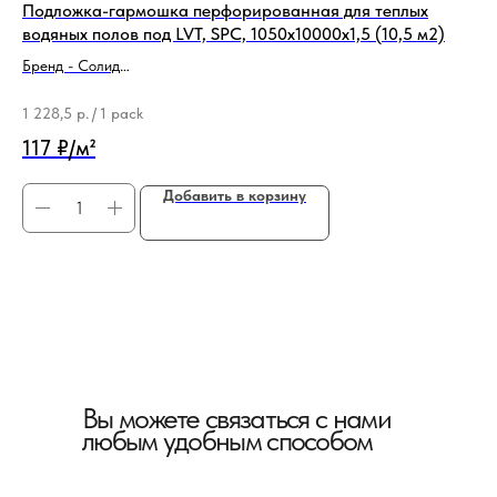
Подложка-гармошка перфорированная для теплых
По
водяных полов под LVT, SPC, 1050х10000х1,5 (10,5 м2)
Бре
Бренд - Солид
Ти
Тип продукции - Подложка
4 
1 228,5
р.
/
1 pack
40
117 ₽/м²
Добавить в корзину
Вы можете связаться с нами
любым удобным способом