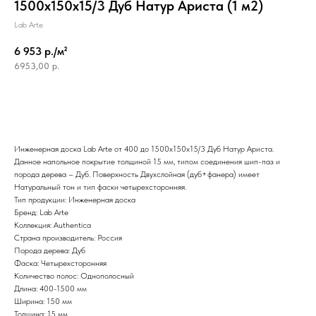
1500х150х15/3 Дуб Натур Ариста (1 м2)
Lab Arte
6 953 р./м²
6953,00
р.
Инженерная доска Lab Arte от 400 до 1500х150х15/3 Дуб Натур Ариста.
Данное напольное покрытие толщиной 15 мм, типом соединения шип-паз и
порода дерева – Дуб. Поверхность Двухслойная (дуб+фанера) имеет
Натуральный тон и тип фаски четырехсторонняя.
Тип продукции: Инженерная доска
Бренд: Lab Arte
Коллекция: Authentica
Страна производитель: Россия
Порода дерева: Дуб
Фаска: Четырехсторонняя
Количество полос: Однополосный
Длина: 400-1500 мм
Ширина: 150 мм
Толщина: 15 мм