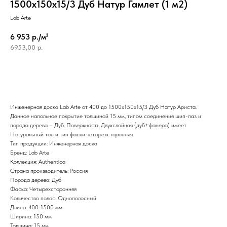
1500х150х15/3 Дуб Натур Гамлет (1 м2)
Lab Arte
6 953 р./м²
6953,00
р.
Инженерная доска Lab Arte от 400 до 1500х150х15/3 Дуб Натур Ариста.
Данное напольное покрытие толщиной 15 мм, типом соединения шип-паз и
порода дерева – Дуб. Поверхность Двухслойная (дуб+фанера) имеет
Натуральный тон и тип фаски четырехсторонняя.
Тип продукции: Инженерная доска
Бренд: Lab Arte
Коллекция: Authentica
Страна производитель: Россия
Порода дерева: Дуб
Фаска: Четырехсторонняя
Количество полос: Однополосный
Длина: 400-1500 мм
Ширина: 150 мм
Толщина: 15 мм