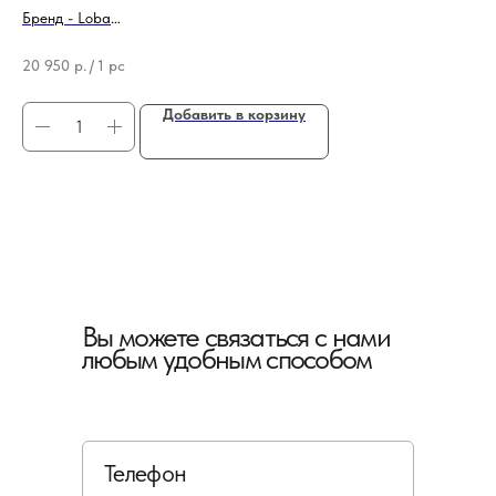
Бренд - Loba
Бре
Тип продукции - Лак для паркета
Тип
20 950
р.
/
1 pc
22
Добавить в корзину
Вы можете связаться с нами
любым удобным способом
Телефон