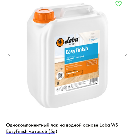
Однокомпонентный лак на водной основе Loba WS
Дв
EasyFinish матовый (5л)
In