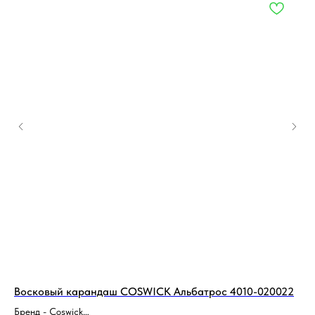
Восковый карандаш COSWICK Альбатрос 4010-020022
BO
дл
Бренд - Coswick