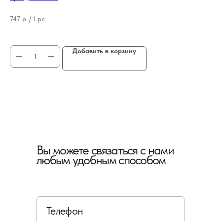
Тип продукции - Средство для реставрации/ремонта
Тип
Бре
747
р.
/
1 pc
Ви
26
Добавить в корзину
Вы можете связаться с нами
любым удобным способом
Телефон