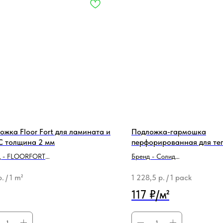
ожка Floor Fort для ламината и
Подложка-гармошка
 толщина 2 мм
перфорированная для те
водяных полов под LVT, S
д - FLOORFORT
Бренд - Солид
1050х10000х1,5 (10,5 м2)
родукции - Подложка
Тип продукции - Подложка
р.
/
1 m²
1 228,5
р.
/
1 pack
117 ₽/м²