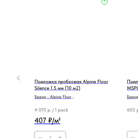
SPC, WPC,
Подложка пробковая Alpine Floor
Подл
м2)
Silence 1,5 мм (10 м2)
MSPC
Бренд - Alpine Floor
Брен
Тип продукции - Подложка
Тип п
4 070
р.
/
1 pack
605
407 ₽/м²