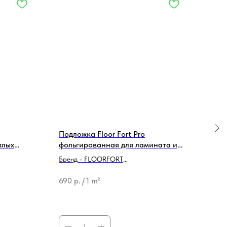
Подложка Floor Fort Pro
Под
плых
фольгированная для ламината и
лами
PC,
MSPC толщина 2 мм
1200
Бренд - FLOORFORT
Брен
(6 м
Тип продукции - Подложка
Тип 
690
р.
/
1 m²
768
128