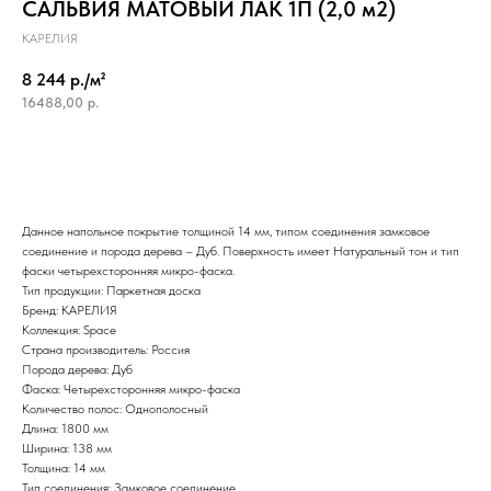
САЛЬВИЯ МАТОВЫЙ ЛАК 1П (2,0 м2)
КАРЕЛИЯ
8 244 р./м²
16488,00
р.
Данное напольное покрытие толщиной 14 мм, типом соединения замковое
соединение и порода дерева – Дуб. Поверхность имеет Натуральный тон и тип
фаски четырехсторонняя микро-фаска.
Тип продукции: Паркетная доска
Бренд: КАРЕЛИЯ
Коллекция: Space
Страна производитель: Россия
Порода дерева: Дуб
Фаска: Четырехсторонняя микро-фаска
Количество полос: Однополосный
Длина: 1800 мм
Ширина: 138 мм
Толщина: 14 мм
Тип соединения: Замковое соединение