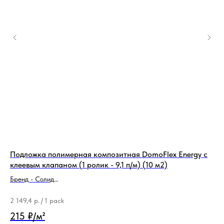
Подложка полимерная композитная DomoFlex Energy с
По
клеевым клапаном (1 pолик - 9,1 п/м) (10 м2)
мм
Бренд - Солид
Бре
Тип продукции - Подложка
Ти
2 149,4
р.
/
1 pack
5 
215 ₽/м²
56