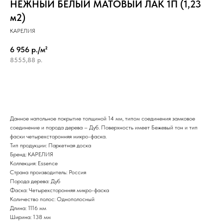
НЕЖНЫЙ БЕЛЫЙ МАТОВЫЙ ЛАК 1П (1,23
м2)
КАРЕЛИЯ
6 956 р./м²
8555,88
р.
Данное напольное покрытие толщиной 14 мм, типом соединения замковое
соединение и порода дерева – Дуб. Поверхность имеет Бежевый тон и тип
фаски четырехсторонняя микро-фаска.
Тип продукции: Паркетная доска
Бренд: КАРЕЛИЯ
Коллекция: Essence
Страна производитель: Россия
Порода дерева: Дуб
Фаска: Четырехсторонняя микро-фаска
Количество полос: Однополосный
Длина: 1116 мм
Ширина: 138 мм