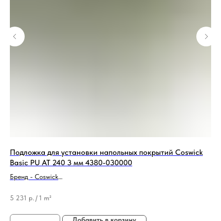
Подложка для установки напольных покрытий Coswick
По
Basic PU AT 240 3 мм 4380-030000
Бр
Бренд - Coswick
Ти
Тип продукции - Подложка
48
5 231
р.
/
1 m²
Добавить в корзину