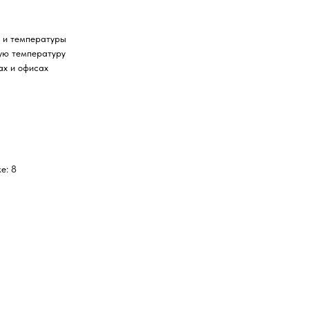
и и температуры
ую температуру
ах и офисах
2
е: 8