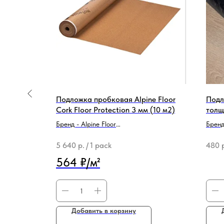
SPC, WPC,
Подложка пробковая Alpine Floor
Подл
м2)
Cork Floor Protection 3 мм (10 м2)
толщ
Бренд - Alpine Floor
Брен
Тип продукции - Подложка
Тип п
5 640
р.
/
1 pack
480
564 ₽/м²
Добавить в корзину