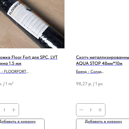
ожка Floor Fort для SPC, LVT
Скотч металлизированн
ина 1,5 мм
AQUA STOP 48мм*10м
д - FLOORFORT
Бренд - Солид
родукции - Подложка
Ширина - 48 мм
р.
/
1 m²
98,27
р.
/
1 pc
Добавить в корзину
Добавить в корзину