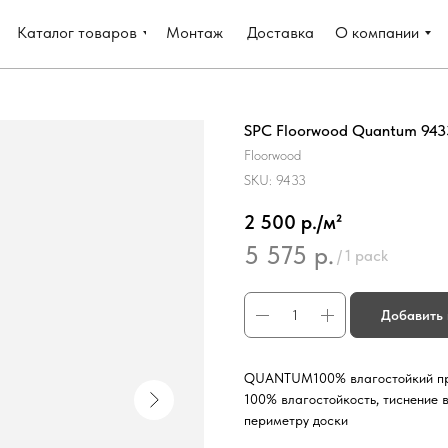
Каталог товаров
Монтаж
Доставка
О компании
SPC Floorwood Quantum 9433
Floorwood
SKU:
9433
2 500 р./м²
5 575
р.
/
1 pack
Добавить 
QUANTUM100% влагостойкий прод
100% влагостойкость, тиснение 
периметру доски