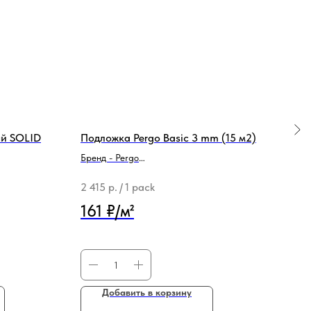
ый SOLID
Подложка Pergo Basic 3 mm (15 м2)
804 
раз
Бренд - Pergo
Тип продукции - Подложка
2 415
р.
/
1 pack
658
161 ₽/м²
Добавить в корзину