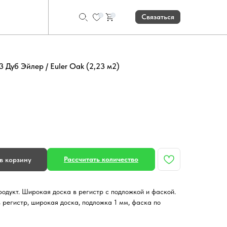
0
0
Связаться
 Дуб Эйлер / Euler Oak (2,23 м2)
Рассчитать количество
в корзину
укт. Широкая доска в регистр с подложкой и фаской.
в регистр, широкая доска, подложка 1 мм, фаска по