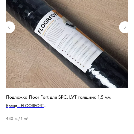
Подложка Floor Fort для SPC, LVT толщина 1,5 мм
По
Бренд - FLOORFORT
Бре
Тип продукции - Подложка
Ти
480
р.
/
1 m²
5 
35